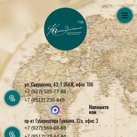
ул. Савушкина, 43, 1 ЭТАЖ, офис 106
+7 (927) 585-77-88
+7 (8512) 238-448
Напишите
нам
пр-кт Губернатора Гужвина, 12а, офис 3
+7 (927) 569-68-68
+7 (8512) 23-84-84