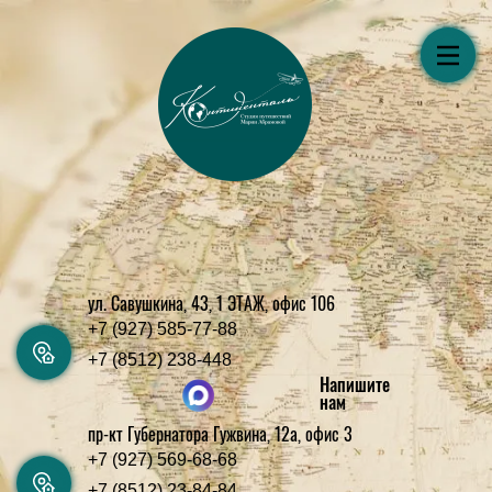
ул. Савушкина, 43, 1 ЭТАЖ, офис 106
+7 (927) 585-77-88
+7 (8512) 238-448
Напишите
нам
пр-кт Губернатора Гужвина, 12а, офис 3
+7 (927) 569-68-68
+7 (8512) 23-84-84