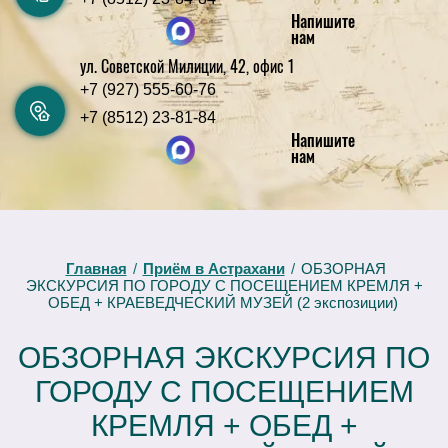
Напишите
нам
ул. Советской Милиции, 42, офис 1
+7 (927) 555-60-76
+7 (8512) 23-81-84
Напишите
нам
Главная
/
Приём в Астрахани
/
ОБЗОРНАЯ
ЭКСКУРСИЯ ПО ГОРОДУ С ПОСЕЩЕНИЕМ КРЕМЛЯ +
ОБЕД + КРАЕВЕДЧЕСКИЙ МУЗЕЙ (2 экспозиции)
ОБЗОРНАЯ ЭКСКУРСИЯ ПО
ГОРОДУ С ПОСЕЩЕНИЕМ
КРЕМЛЯ + ОБЕД +